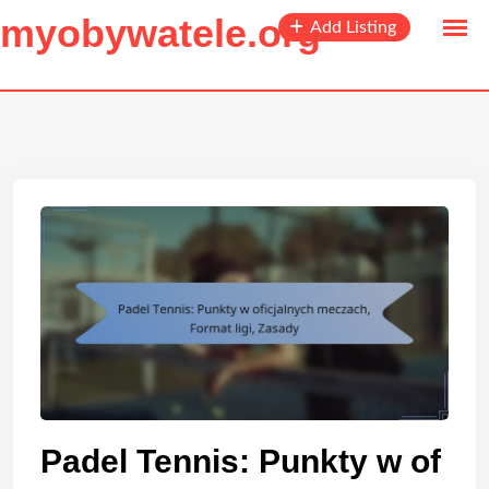
to
myobywatele.org
Add Listing
content
Padel Tennis: Punkty w of