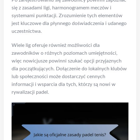
się z zasadami ligi, harmonogramem meczów i
systemami punktacji. Zrozumienie tych elementów
jest kluczowe dla płynnego doświadczenia i udanego
uczestnictwa.
Wiele lig oferuje również możliwości dla
zawodników o różnych poziomach umiejętności,
więc nowicjusze powinni szukać opcji przyjaznych
dla początkujących. Dołączenie do lokalnych klubów
lub społeczności może dostarczyć cennych
informacji i wsparcia dla tych, którzy są nowi w
rywalizacji padel.