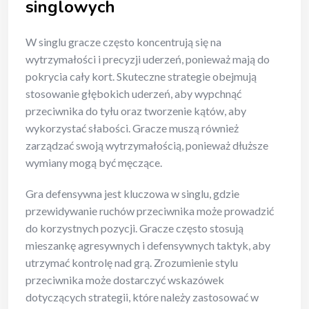
singlowych
W singlu gracze często koncentrują się na
wytrzymałości i precyzji uderzeń, ponieważ mają do
pokrycia cały kort. Skuteczne strategie obejmują
stosowanie głębokich uderzeń, aby wypchnąć
przeciwnika do tyłu oraz tworzenie kątów, aby
wykorzystać słabości. Gracze muszą również
zarządzać swoją wytrzymałością, ponieważ dłuższe
wymiany mogą być męczące.
Gra defensywna jest kluczowa w singlu, gdzie
przewidywanie ruchów przeciwnika może prowadzić
do korzystnych pozycji. Gracze często stosują
mieszankę agresywnych i defensywnych taktyk, aby
utrzymać kontrolę nad grą. Zrozumienie stylu
przeciwnika może dostarczyć wskazówek
dotyczących strategii, które należy zastosować w