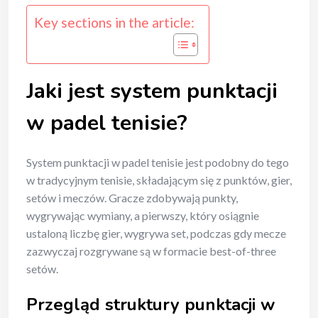
Key sections in the article:
Jaki jest system punktacji
w padel tenisie?
System punktacji w padel tenisie jest podobny do tego
w tradycyjnym tenisie, składającym się z punktów, gier,
setów i meczów. Gracze zdobywają punkty,
wygrywając wymiany, a pierwszy, który osiągnie
ustaloną liczbę gier, wygrywa set, podczas gdy mecze
zazwyczaj rozgrywane są w formacie best-of-three
setów.
Przegląd struktury punktacji w