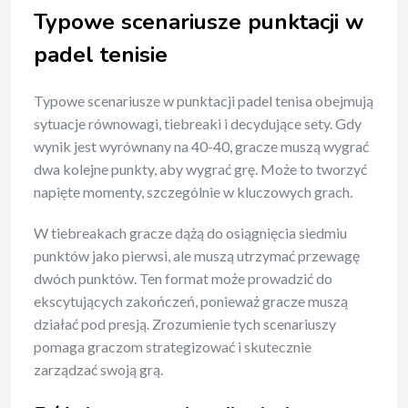
Typowe scenariusze punktacji w
padel tenisie
Typowe scenariusze w punktacji padel tenisa obejmują
sytuacje równowagi, tiebreaki i decydujące sety. Gdy
wynik jest wyrównany na 40-40, gracze muszą wygrać
dwa kolejne punkty, aby wygrać grę. Może to tworzyć
napięte momenty, szczególnie w kluczowych grach.
W tiebreakach gracze dążą do osiągnięcia siedmiu
punktów jako pierwsi, ale muszą utrzymać przewagę
dwóch punktów. Ten format może prowadzić do
ekscytujących zakończeń, ponieważ gracze muszą
działać pod presją. Zrozumienie tych scenariuszy
pomaga graczom strategizować i skutecznie
zarządzać swoją grą.