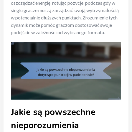
oszczędzać energię, rotując pozycje, podczas gdy w
singlu gracze muszą zarządzać swoją wytrzymałością
w potencjalnie dłuższych punktach. Zrozumienie tych
dynamik może pomóc graczom dostosować swoje
podejście w zależności od wybranego formatu.
Jakie są powszechne
nieporozumienia