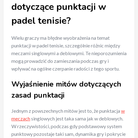
dotyczące punktacji w
padel tenisie?
Wielu graczy ma błędne wyobrażenia na temat
punktacji w padel tenisie, szczególnie różnic między
meczami singlowymi a deblowymi. Te nieporozumienia
mogą prowadzić do zamieszania podczas gry i
wpływać na ogólne czerpanie radości z tego sportu.
Wyjaśnienie mitów dotyczących
zasad punktacji
Jednym z powszechnych mitów jest to, że punktacja
w
meczach
singlowych jest taka sama jak w deblowych.
W rzeczywistości, podczas gdy podstawowy system
punktowy pozostaje taki sam, dynamika gry i pokrycie