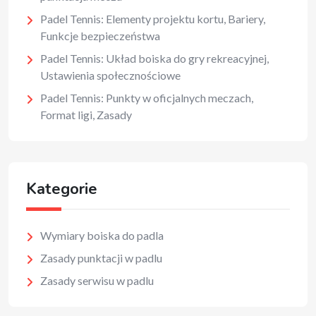
Padel Tennis: Elementy projektu kortu, Bariery,
Funkcje bezpieczeństwa
Padel Tennis: Układ boiska do gry rekreacyjnej,
Ustawienia społecznościowe
Padel Tennis: Punkty w oficjalnych meczach,
Format ligi, Zasady
Kategorie
Wymiary boiska do padla
Zasady punktacji w padlu
Zasady serwisu w padlu