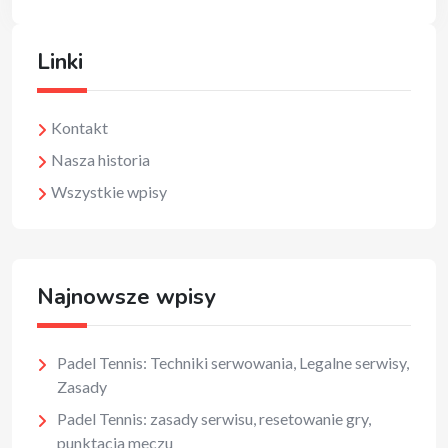
Linki
Kontakt
Nasza historia
Wszystkie wpisy
Najnowsze wpisy
Padel Tennis: Techniki serwowania, Legalne serwisy,
Zasady
Padel Tennis: zasady serwisu, resetowanie gry,
punktacja meczu