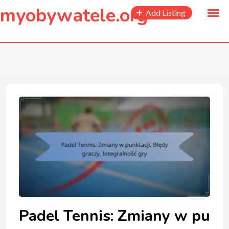
to
myobywatele.org
Add Listing
content
Padel Tennis: Zmiany w pu